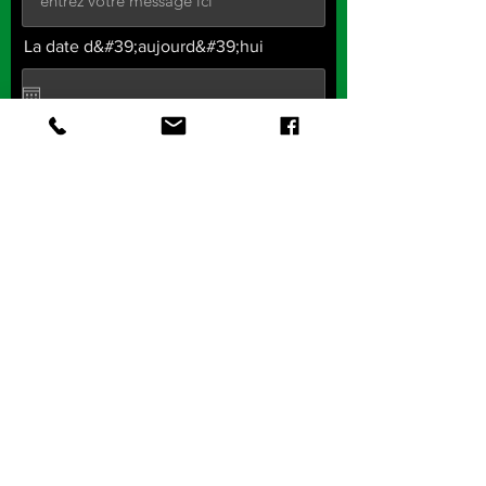
La date d&#39;aujourd&#39;hui
Envoyer
Contactez notre équipe
Faire Ta Promo sur la chaine
Soumettre ta video